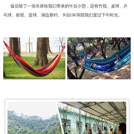
饭后除了一张吊床给我们带来的午后小憩，还有竹筏、桌球、乒
乓球、射箭、篮球、湖边垂钓、卡拉OK等陪我们度过下午时光。