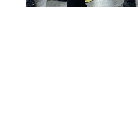
此项目于2022年初获民航局批准试点后，由
场也重新获得活力，相信此项目一定可以发挥应
后，李副局长希望我们抓住机遇，在确保安全
上一条：【美邦资讯】我司配合深圳机场国际货站完成航空箱
关于美邦
公司简介
组织机构
核心资质
荣誉证书
联系我