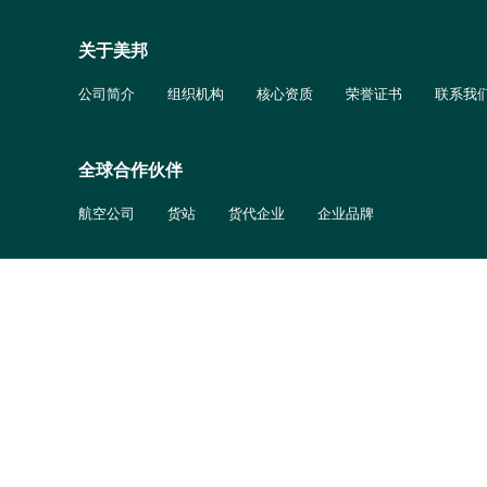
关于美邦
公司简介
组织机构
核心资质
荣誉证书
联系我
全球合作伙伴
航空公司
货站
货代企业
企业品牌
服务介绍
服务国内外航空公司
服务机场货运站
服务国际综合物流
联系地址
深圳市宝安区福永街道宝
联系电话
0755-26839060 0755