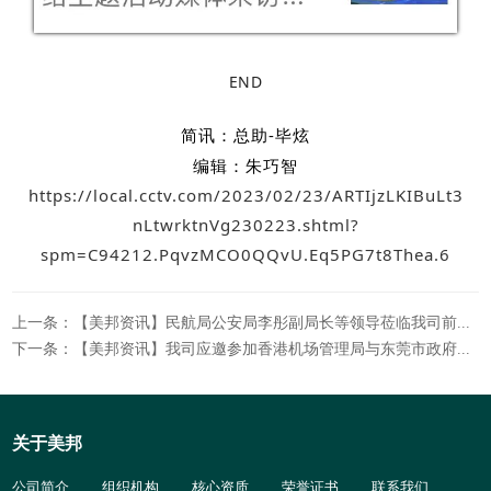
END
简讯：总助-毕炫
编辑：朱巧智
https://local.cctv.com/2023/02/23/ARTIjzLKIBuLt3
nLtwrktnVg230223.shtml?
spm=C94212.PqvzMCO0QQvU.Eq5PG7t8Thea.6
上一条：【美邦资讯】民航局公安局李彤副局长等领导莅临我司前海仓考察“短途驳运前置安检”项目运作情况
下一条：【美邦资讯】我司应邀参加香港机场管理局与东莞市政府在港举行的“香港机场东莞国际航空物流园”合作框架签约议式
关于美邦
公司简介
组织机构
核心资质
荣誉证书
联系我们